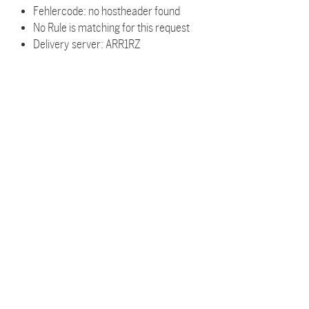
Fehlercode: no hostheader found
No Rule is matching for this request
Delivery server: ARR1RZ